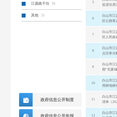
5
江源政干任
91
促进住房
其他
31
白山市江
6
区公路客
白山市江
7
区人民政
白山市江
8
点任务分
白山市江
9
期“无废
白山市江
10
用耕地耕
白山市江
11
政府信息公开制度
清单（20
白山市江
12
政府信息公开年报