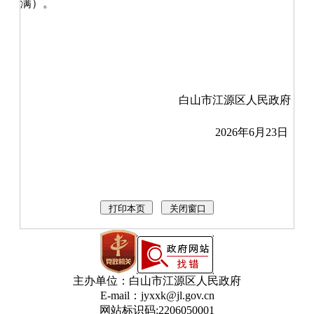
满）。
白山市江源区人民政府
20
26
年
6
月
23
日