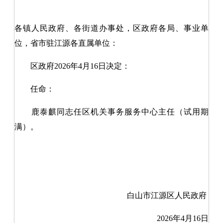
各镇人民政府
、
各街道办事处，区政府各局、事业单
位，省市驻江源
各
直属单位：
区政府
20
26
年
4
月
16
日决定
：
任命：
鹿泰麒同志任区机关事务服务中心主任（试用期
满）。
白山市江源区人民政府
20
26
年
4
月
16
日