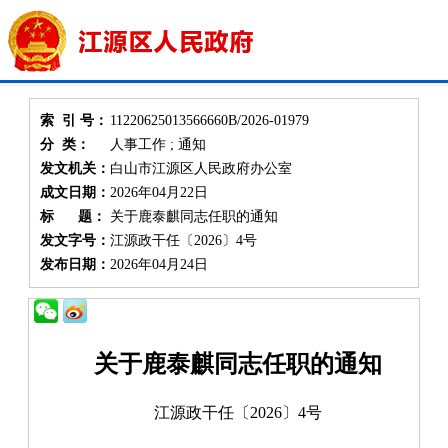
索 引 号：
11220625013566660B/2026-01979
分 类：
人事工作 ; 通知
发文机关：
白山市江源区人民政府办公室
成文日期：
2026年04月22日
标 题：
关于鹿泰麒同志任职的通知
发文字号：
江源政干任〔2026〕4号
发布日期：
2026年04月24日
关于
鹿泰麒
同志
任职
的通知
江源政
干任
〔20
26
〕
4
号