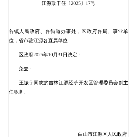
江源政
干任
〔20
25
〕
17
号
各镇人民政府
、
各街道办事处，区政府各局、事业单
位，省市驻江源
各
直属单位：
区政府
20
25
年
10
月
31
日决定
：
免去：
王振宇同志的吉林江源经济开发区管理委员会副主
任职务。
白山市江源区人民政府